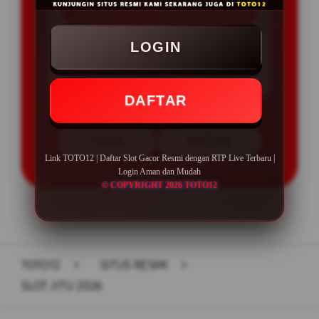
BONUS NEW MEMBER 50%
Minimal Deposit Rp. 5.000
LOGIN
Minimal Withdraw Rp 50.000
DAFTAR
LOGIN
DAFTAR
Link TOTO12 | Daftar Slot Gacor Resmi dengan RTP Live Terbaru |
Login Aman dan Mudah
© COPYRIGHT 2026 TOTO12
Layer Popup Close
TOTO12
>
SITUS RESMI
>
SLOT JITU 2026